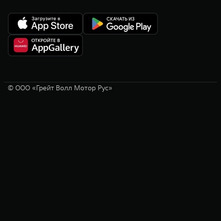
© ООО «Грейт Волл Мотор Рус»