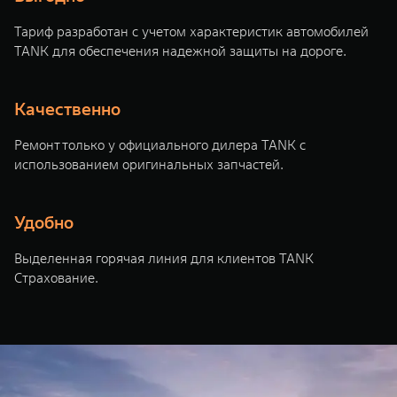
WEY 07
WEY 05
Тариф разработан с учетом характеристик автомобилей
Расширяя границы комфорта
Эстетика ново
TANK для обеспечения надежной защиты на дороге.
от 6 149 000 ₽
от 5 699 0
Качественно
Ремонт только у официального дилера TANK с
использованием оригинальных запчастей.
Удобно
WEY 80
WEY 80 Л
Выделенная горячая линия для клиентов TANK
Масштаб возможностей
Масштаб возм
Страхование.
от 6 449 000 ₽
от 8 099 0