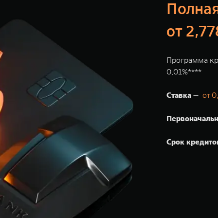
Полная
от 2,7
Программа кр
0,01%****
Ставка
—
от 0
Первоначальн
Срок кредито