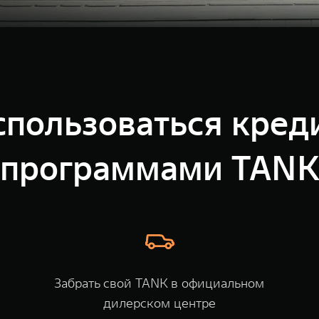
спользоваться кре
программами TAN
Забрать свой TANK в официальном
дилерском центре