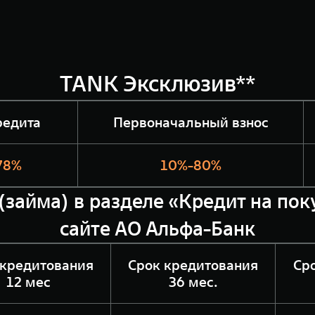
TANK Эксклюзив**
редита
Первоначальный взнос
078%
10%-80%
(займа) в разделе «Кредит на по
сайте АО Альфа-Банк
 кредитования
Срок кредитования
Ср
12 мес
36 мес.