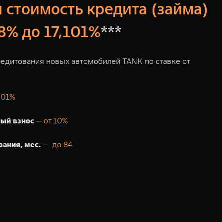
 стоимость кредита (займа)
78% до 17,101%
***
едитования новых автомобилей TANK по ставке от
,01%
ый взнос
—
от 10%
вания, мес.
—
до 84