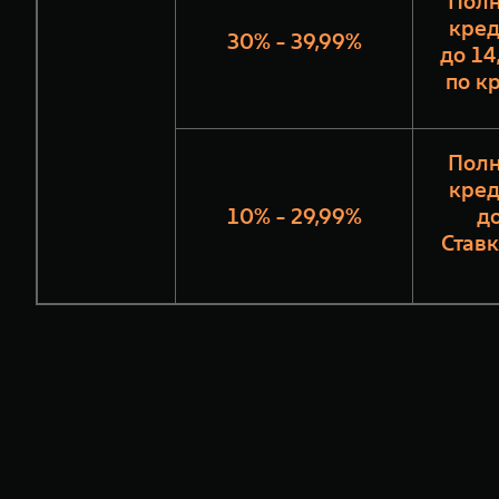
Полн
кред
30% - 39,99%
до 14
по к
Полн
кред
10% - 29,99%
до
Ставк