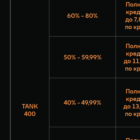
Полн
кред
60% - 80%
до 7
по к
Полн
кред
50% - 59,99%
до 11
по к
Полн
кред
40% - 49,99%
TANK
до 13
400
по к