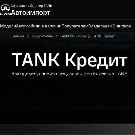
Официальный дилер TANK
Автоимпорт
Рязань, Куйбышевское шоссе, д. 40, стр 1.
7 4912 506-300
Модели
Автомобили в наличии
Покупателям
Владельцам
О дилере
Главная
Покупателям
TANK Финансы
TANK Кредит
TANK Кредит
Выгодные условия специально для клиентов TANK