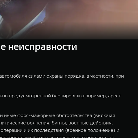
е неисправности
автомобиля силами охраны порядка, в частности, при
льно предусмотренной блокировки (например, арест
и иные форс-мажорные обстоятельства (включая
литические волнения, бунты, военные действия,
операции и их последствия (военное положение) и
непреодолимой силы, которые могут повлиять на