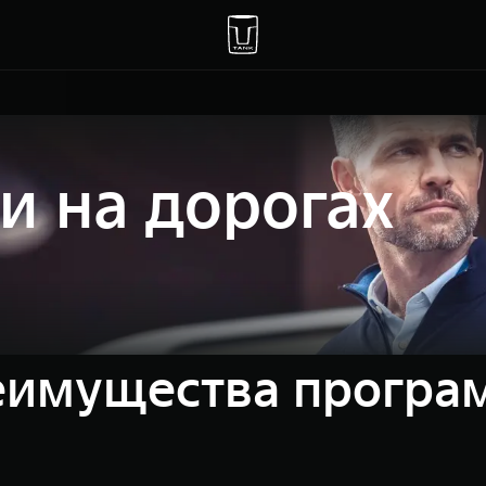
и на дорогах
еимущества програ