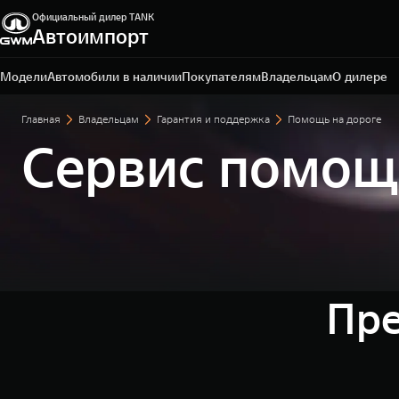
Официальный дилер TANK
Автоимпорт
Рязань, Куйбышевское шоссе, д. 40, стр 1.
7 4912 506-300
Модели
Автомобили в наличии
Покупателям
Владельцам
О дилере
Главная
Владельцам
Гарантия и поддержка
Помощь на дороге
Cервис помощ
Пр