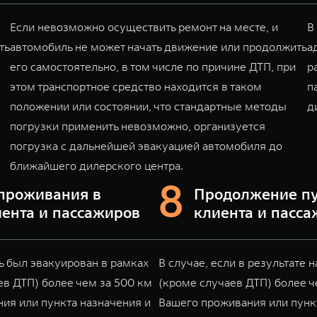
Если невозможно осуществить ремонт на месте, и
В
ть
автомобиль не может начать движение или продолжить
а
его самостоятельно, в том числе по причине ДТП, при
р
этом транспортное средство находится в таком
п
положении или состоянии, что стандартные методы
д
погрузки применить невозможно, организуется
погрузка с дальнейшей эвакуацией автомобиля до
ближайшего дилерского центра.
проживания в
Продолжение п
иента и пассажиров
клиента и пасс
ь был эвакуирован в рамках
В случае, если в результате 
в ДТП) более чем за 500 км
(кроме случаев ДТП) более ч
ния или пункта назначения и
Вашего проживания или пунк