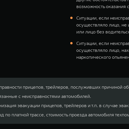
возможность оказания 
Ситуации, если неиспра
осуществляло лицо, не
или лицо без водитель
Ситуации, если неиспра
осуществляло лицо, нах
наркотического опьяне
справности прицепов, трейлеров, послуживших причиной о
язанные с неисправностями автомобилей.
зация эвакуации прицепов, трейлеров и т.п. в случае эва
зд по платной трассе, стоимость проезда автомобиля техп