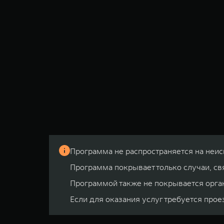
Программа не распространяется на неи
Программа покрывает только случаи, св
Программой также не покрывается органи
Если для оказания услуг требуется прое