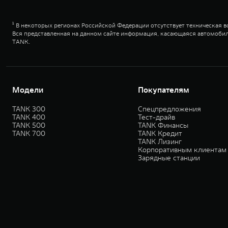
¹ В некоторых регионах Российской Федерации отсутствует техническая 
Вся представленная на данном сайте информация, касающаяся автомобил
TANK.
Модели
Покупателям
TANK 300
Спецпредложения
TANK 400
Тест-драйв
TANK 500
TANK Финансы
TANK 700
TANK Кредит
TANK Лизинг
Корпоративным клиентам
Зарядные станции