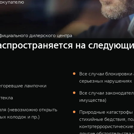
покупателю
фициального дилерского центра
аспространяется на следующи
Все случаи блокировки 
серьезных нарушениях
егоревшие лампочки
Все случаи законодате
стекла
имущества)
иля (невозможно открыть
Природные катастрофы 
ых колодок и пр.)
стихийные бедствия, по
контртеррористические 
другие обстоятельства 