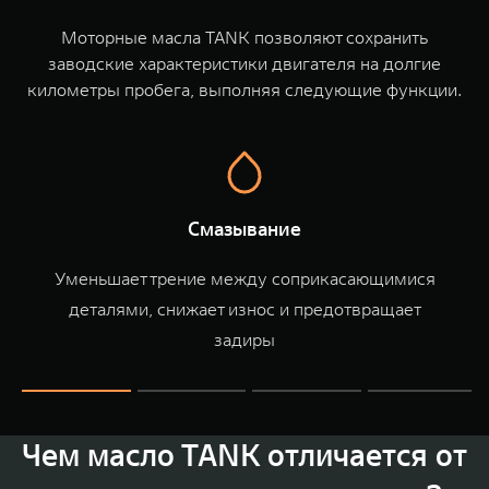
TANK Финансы
Сервис
Моторные масла TANK позволяют сохранить
Корпоративным клиентам
Специальные предложения
заводские характеристики двигателя на долгие
километры пробега, выполняя следующие функции.
Моторные масла
TANK ФИНАНСЫ
TANK Кредит
ЦИФРОВЫЕ СЕРВИСЫ TANK
TANK Лизинг
Цифровые сервисы TANK
TANK 500
TANK 700
Смазывание
TANK Страхование
Подписки
Веди за собой
Сила признан
от 6 499 000 ₽
от 10 199 
Уменьшает трение между соприкасающимися
деталями, снижает износ и предотвращает
задиры
Чем масло TANK отличается от