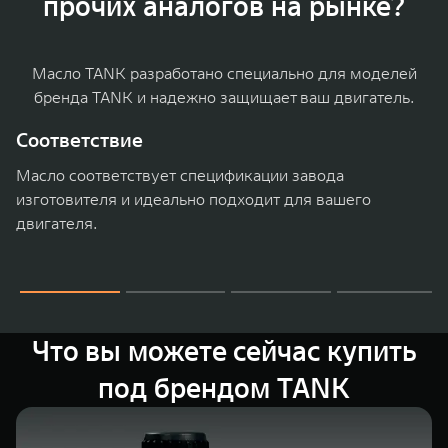
прочих аналогов на рынке?
WEY 07
WEY 05
Расширяя границы комфорта
Эстетика ново
от 6 149 000 ₽
от 5 699 0
Масло TANK разработано специально для моделей
бренда TANK и надежно защищает ваш двигатель.
Соответствие
Масло соответствует спецификации завода
изготовителя и идеально подходит для вашего
двигателя.
WEY 80
WEY 80 Л
Масштаб возможностей
Масштаб возм
от 6 449 000 ₽
от 8 099 0
Что вы можете сейчас купить
под брендом TANK