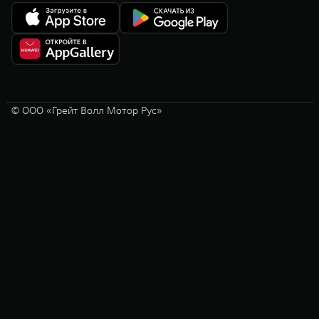
© ООО «Грейт Волл Мотор Рус»