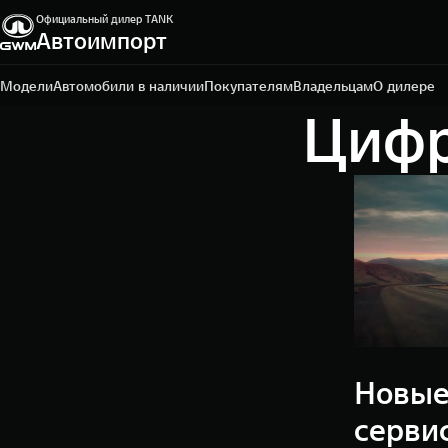
Официальный дилер TANK
Автоимпорт
Рязань, Куйбышевское шоссе, д. 40, стр 1.
7 4912 506-300
Модели
Автомобили в наличии
Покупателям
Владельцам
О дилере
Цифр
Новые
серви