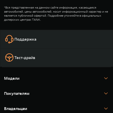
*Вся представленная на данном сайте информация, касающаяся
автомобилей, цены автомобилей, носит информационный характер и не
является публичной офертой. Подробнее уточняйте в официальных
дилерских центрах TANK.
Поддержка
Тест-драйв
Модели
TANK 300
TANK 400
Покупателям
TANK 500
TANK 700
Спецпредложения
Тест-драйв
Владельцам
TANK Финансы