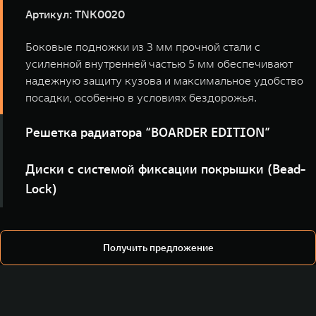
Артикул: TNK0020
Боковые подножки из 3 мм прочной стали с
усиленной внутренней частью 5 мм обеспечивают
надежную защиту кузова и максимальное удобство
посадки, особенно в условиях бездорожья.
Решетка радиатора “BOARDER EDITION”
Артикул: TNK0068
Диски с системой фиксации покрышки (Bead-
Lock)
Решетка радиатора “BOARDER EDITION” из прочного
ABS-пластика – надежная защита радиатора и
Артикул: TNK0032
стильный акцент в дизайне вашего внедорожника.
Колесные диски со специальным элементом Beadlock
Получить предложение
(бедлок) - надежно фиксируют край шины и не
позволяют ей слететь при низком давлении внутри
колеса, а также при серьёзных ударных нагрузках.