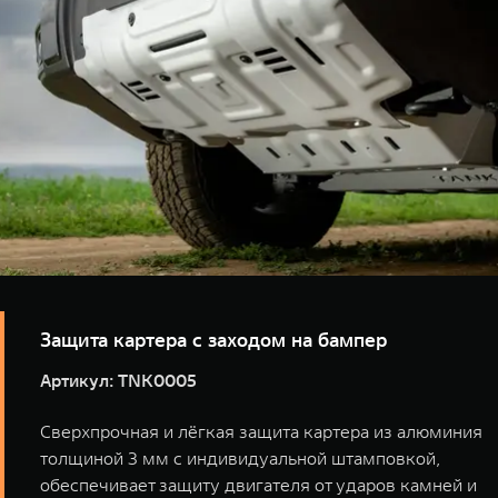
TANK Финансы
Сервис
Корпоративным клиентам
Специальные предложения
Моторные масла
TANK ФИНАНСЫ
TANK Кредит
ЦИФРОВЫЕ СЕРВИСЫ TANK
TANK Лизинг
Цифровые сервисы TANK
TANK 500
TANK 700
TANK Страхование
Подписки
Веди за собой
Сила признан
от 6 499 000 ₽
от 10 199 
Защита картера с заходом на бампер
Артикул: TNK0005
Сверхпрочная и лёгкая защита картера из алюминия
толщиной 3 мм с индивидуальной штамповкой,
обеспечивает защиту двигателя от ударов камней и