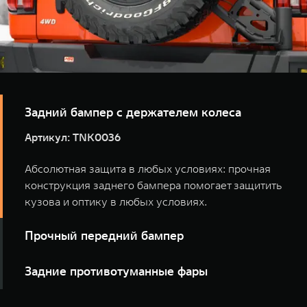
Задний бампер с держателем колеса
Артикул: TNK0036
Абсолютная защита в любых условиях: прочная
конструкция заднего бампера помогает защитить
кузова и оптику в любых условиях.
Прочный передний бампер
Артикул: TNK0034
Задние противотуманные фары
Прочный силовой бампер надежно оберегает кузов и
Артикул: TNK0066