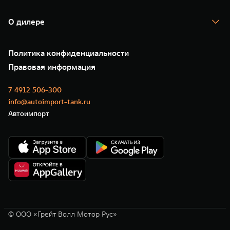
TANK Кредит
Гарантия
TANK Лизинг
Помощь на дороге
Корпоративным клиентам
О дилере
Новые цифровые сервисы TANK
Зарядные станции
Подписки
О нас
Специальные предложения
35 лет GWM
Сервис
Политика конфиденциальности
GWM ТЕХ ДЕНЬ
Нулевое ТО
Новости
Правовая информация
Моторные масла
7 4912 506-300
info@autoimport-tank.ru
Автоимпорт
© ООО «Грейт Волл Мотор Рус»