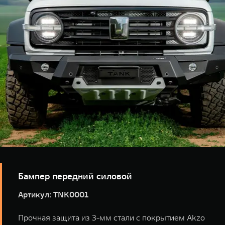
высококачественный алюминий толщиной 6 мм с
порошковым покрытием Akzo Nobel, который
обеспечивает прочность и устойчивость к
механическим воздействиям, а усиленная
индивидуальная штамповка придаёт конструкции
дополнительную жесткость.
Бампер передний силовой
Артикул: TNK0001
Прочная защита из 3-мм стали с покрытием Akzo