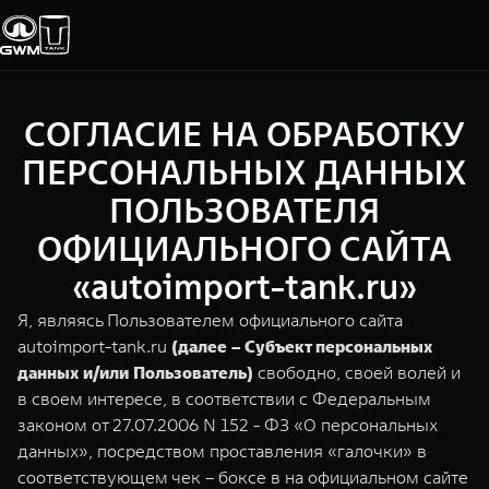
СОГЛАСИЕ НА ОБРАБОТКУ
Покупателям
Владельцам
О дилере
Модели
ПЕРСОНАЛЬНЫХ ДАННЫХ
ПОЛЬЗОВАТЕЛЯ
ВЫБОР АВТОМОБИЛЯ
ГАРАНТИЯ И ПОДДЕРЖКА
ИНФОРМАЦИЯ
ОФИЦИАЛЬНОГО САЙТА
Спецпредложения
Гарантия
О нас
«autoimport-tank.ru»
Конфигуратор
Помощь на дороге
35 лет GWM
Я, являясь Пользователем официального сайта
autoimport-tank.ru
(далее – Субъект персональных
Тест-драйв
GWM ТЕХ ДЕНЬ
TANK 300
TANK 400
СЕРВИС
данных и/или Пользователь)
свободно, своей волей и
Зарядные станции
Новости
Следуй за открытиями
За пределы возможного
в своем интересе, в соответствии с Федеральным
Калькулятор ТО
от 3 999 000 ₽
от 5 599 000 ₽
законом от 27.07.2006 N 152 - ФЗ «О персональных
данных», посредством проставления «галочки» в
Нулевое ТО
ПОКУПКА АВТОМОБИЛЯ
соответствующем чек – боксе в на официальном сайте