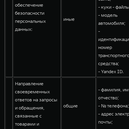
обеспечение
- куки - файлы
безопасности
- модель
иные
персональных
автомобиля;
данных:
-
идентификац
номер
транспортног
средства;
- Yandex ID.
Направление
- фамилия, им
своевременных
отчество;
ответов на запросы
общие
- № телефона;
и обращения,
- адрес элект
связанные с
почты;
товарами и