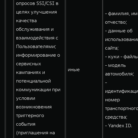
опросов SSI/CSI в
целях улучшения
- фамилия, им
качества
отчество;
обслуживания и
- данные об
взаимодействия с
использовани
Пользователями;
сайта;
информирование о
- куки - файлы
сервисных
- модель
иные
кампаниях и
автомобиля;
потенциальной
-
коммуникации при
идентификац
условии
номер
возникновения
транспортног
триггерного
средства;
события
- Yandex ID.
(приглашения на