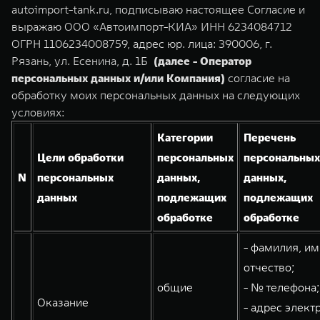
TANK Финансы
Сервис
autoimport-tank.ru, подписываю настоящее Согласие и
выражаю ООО «Автоимпорт-КИА» ИНН 6234084712
Корпоративным клиентам
Специальные предложения
ОГРН 1106234008759, адрес юр. лица: 390006, г.
Рязань, ул. Есенина, д. 1Б
(далее - Оператор
Моторные масла
TANK 500
TANK 700
TANK ФИНАНСЫ
персональных данных и/или Компания)
согласие на
Веди за собой
Сила признания
обработку моих персональных данных на следующих
TANK Кредит
ЦИФРОВЫЕ СЕРВИСЫ TANK
от 6 499 000 ₽
от 10 199 000 ₽
условиях:
TANK Лизинг
Цифровые сервисы TANK
Категории
Перечень
Цели обработки
персональных
персональных
TANK Страхование
Подписки
N
персональных
данных,
данных,
данных
подлежащих
подлежащих
обработке
обработке
WEY 07
WEY 05
Расширяя границы комфорта
Эстетика нового времени
- фамилия, им
от 6 149 000 ₽
от 5 699 000 ₽
отчество;
общие
- № телефона;
Оказание
- адрес элект