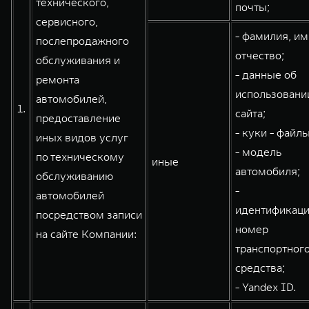
технического,
почты;
сервисного,
- фамилия, им
послепродажного
WEY 80
WEY 80 Лаундж
отчество;
обслуживания и
Масштаб возможностей
Масштаб возможностей
- данные об
ремонта
от 6 449 000 ₽
от 8 099 000 ₽
использовани
автомобилей,
1.
сайта;
предоставление
- куки - файлы
иных видов услуг
- модель
по техническому
иные
автомобиля;
обслуживанию
-
автомобилей
идентификац
посредством записи
номер
на сайте Компании:
транспортног
средства;
- Yandex ID.