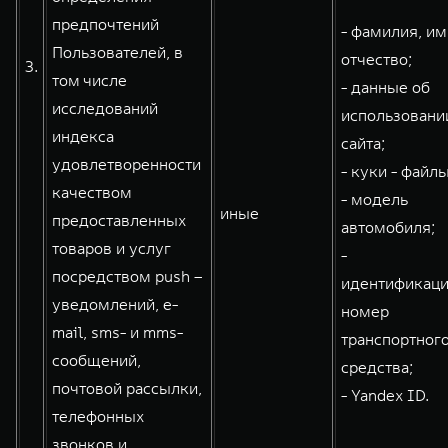
предпочтений
- фамилия, им
Пользователей, в
отчество;
3.
том числе
- данные об
исследований
использовани
индекса
сайта;
удовлетворенности
- куки - файлы
качеством
- модель
иные
предоставленных
автомобиля;
товаров и услуг
-
посредством push –
идентификац
уведомлений, e-
номер
mail, sms- и mms-
транспортног
сообщений,
средства;
почтовой рассылки,
- Yandex ID.
телефонных
звонков и