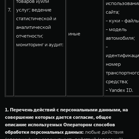
товаров и/или
использовани
7.
услуг; ведение
сайта;
статистической и
- куки - файлы
аналитической
- модель
иные
отчетности;
автомобиля;
мониторинг и аудит:
-
идентификац
номер
транспортног
средства;
- Yandex ID.
1. Перечень действий с персональными данными, на
совершение которых дается согласие, общее
описание используемых Оператором способов
обработки персональных данных:
любые действия