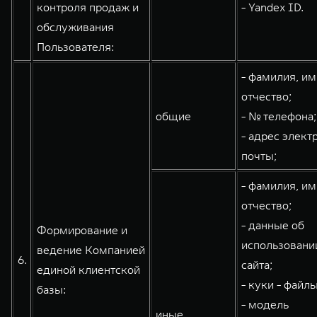
контроля продаж и
- Yandex ID.
обслуживания
Пользователя:
- фамилия, им
отчество;
общие
- № телефона;
- адрес элект
почты;
- фамилия, им
отчество;
- данные об
Формирование и
использовани
ведение Компанией
6.
сайта;
единой клиентской
- куки - файлы
базы:
- модель
иные