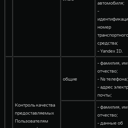
автомобиля;
-
идентификац
номер
транспортног
средства;
- Yandex ID.
- фамилия, им
отчество;
общие
- № телефона;
- адрес элект
почты;
Контроль качества
- фамилия, им
предоставляемых
отчество;
Пользователям
- данные об