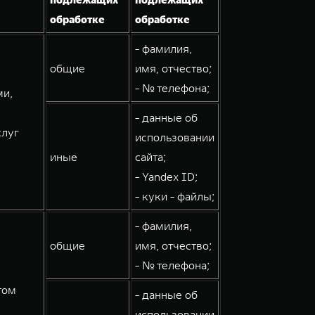
обработке
обработке
- фамилия,
общие
имя, отчество;
- № телефона;
ми,
- данные об
слуг
использовании
иные
сайта;
- Yandex ID;
- куки - файлы;
- фамилия,
общие
имя, отчество;
- № телефона;
том
- данные об
использовании