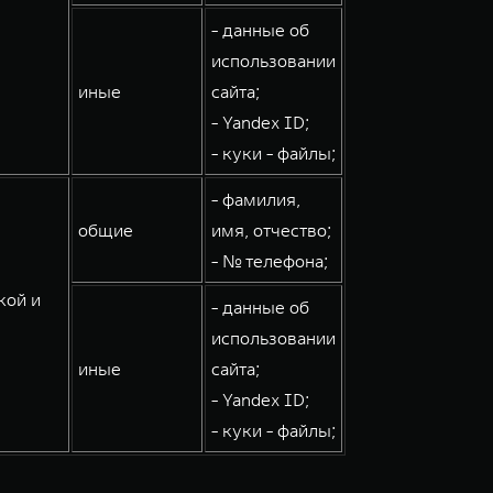
- данные об
использовании
иные
сайта;
- Yandex ID;
- куки - файлы;
- фамилия,
общие
имя, отчество;
- № телефона;
кой и
- данные об
использовании
иные
сайта;
- Yandex ID;
- куки - файлы;