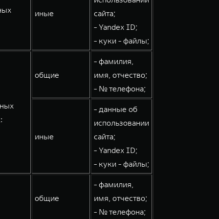
ных
иные
сайта;
- Yandex ID;
- куки - файлы;
- фамилия,
общие
имя, отчество;
- № телефона;
мных
- данные об
:
использовании
иные
сайта;
- Yandex ID;
- куки - файлы;
- фамилия,
общие
имя, отчество;
- № телефона;