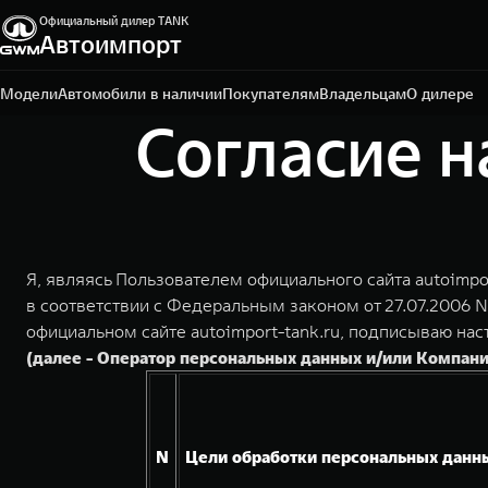
Официальный дилер TANK
Автоимпорт
Рязань, Куйбышевское шоссе, д. 40, стр 1.
7 4912 506-300
Модели
Автомобили в наличии
Покупателям
Владельцам
О дилере
Согласие н
Я, являясь Пользователем официального сайта autoimpo
в соответствии с Федеральным законом от 27.07.2006 N
официальном сайте autoimport-tank.ru, подписываю н
(далее - Оператор персональных данных и/или Компани
N
Цели обработки персональных данн