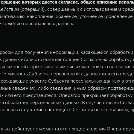
овершение которых дается согласие, общее описание испо
ействий (операций), совершаемых с использованием средс
матизацию, накопление, хранение, уточнение (обновление,
ичтожение персональных данных.
просом для получения информации, касающейся обработки 
 данных и/или отозвать настоящее Согласие на обработку
 письменной форме заказным письмом с описью вложения п
о личность Субъекта персональных данных или его предст
верждающие участие Субъекта персональных данных в отн
) иные сведения), либо сведения, иным образом подтверж
х или его представителя. Оператор прекращает обработк
 на обработку персональных данных. В случае отзыва Согл
анных в отсутствие настоящего Согласия по основаниям,
ных действует с момента его предоставления Оператору и 