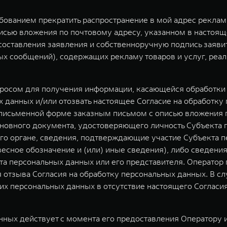
ебованием прекратить распространение в мой адрес рекла
исью вложения по почтовому адресу, указанном в настоящ
у составления заявления и собственноручную подпись заяв
 сообщений), содержащих рекламу товаров и услуг, реал
просом для получения информации, касающейся обработки 
 данных и/или отозвать настоящее Согласие на обработку
исьменной форме заказным письмом с описью вложения по п
новного документа, удостоверяющего личность Субъекта п
го органе, сведения, подтверждающие участие Субъекта 
овесное обозначение и (или) иные сведения), либо сведен
а персональных данных или его представителя. Оператор 
 отзыва Согласия на обработку персональных данных. В сл
их персональных данных в отсутствие настоящего Соглас
ных действует с момента его предоставления Оператору и 