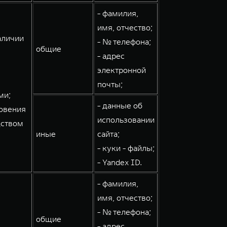
- фамилия,
имя, отчество;
аличии
- № телефона;
общие
- адрес
электронной
почты;
ми;
- данные об
овения
использовании
дством
иные
сайта;
- куки - файлы;
- Yandex ID.
- фамилия,
имя, отчество;
- № телефона;
общие
- адрес