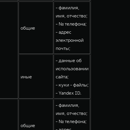
- фамилия,
имя, отчество;
- № телефона;
общие
- адрес
электронной
почты;
- данные об
использовании
иные
сайта;
- куки - файлы;
- Yandex ID.
- фамилия,
имя, отчество;
- № телефона;
общие
- адрес