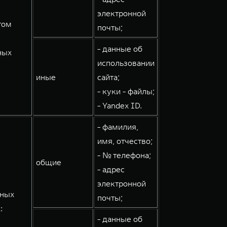
электронной
том
почты;
- данные об
ных
использовании
иные
сайта;
- куки - файлы;
- Yandex ID.
- фамилия,
имя, отчество;
- № телефона;
общие
- адрес
электронной
мных
почты;
:
- данные об