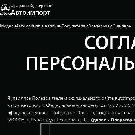
Официальный дилер TANK
Автоимпорт
Рязань, Куйбышевское шоссе, д. 40, стр 1.
7 4912 506-300
Модели
Автомобили в наличии
Покупателям
Владельцам
О дилере
СОГЛ
ПЕРСОНАЛЬ
Я, являясь Пользователем официального сайта autoimpo
в соответствии с Федеральным законом от 27.07.2006 
официальном сайте autoimport-tank.ru, подписываю н
390006, г. Рязань, ул. Есенина, д. 1Б
(далее - Оператор