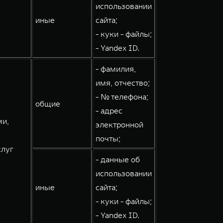
использовании
иные
сайта;
- куки - файлы;
- Yandex ID.
- фамилия,
имя, отчество;
- № телефона;
общие
- адрес
ми,
электронной
почты;
слуг
- данные об
использовании
иные
сайта;
- куки - файлы;
- Yandex ID.