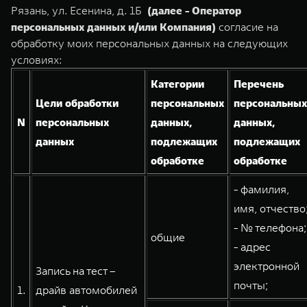
TANK Финансы
Сервис
Рязань, ул. Есенина, д. 1Б
(далее - Оператор
персональных данных и/или Компания)
согласие на
Корпоративным клиентам
Специальные предложения
обработку моих персональных данных на следующих
TANK 500
TANK 700
Моторные масла
условиях:
Веди за собой
Сила признания
TANK ФИНАНСЫ
от 6 499 000 ₽
от 10 199 000 ₽
Категории
Перечень
TANK Кредит
ЦИФРОВЫЕ СЕРВИСЫ TANK
Цели обработки
персональных
персональных
N
персональных
данных,
данных,
TANK Лизинг
Цифровые сервисы TANK
данных
подлежащих
подлежащих
TANK Страхование
Подписки
обработке
обработке
WEY 07
WEY 05
- фамилия,
Расширяя границы комфорта
Эстетика нового времени
имя, отчество
от 6 149 000 ₽
от 5 699 000 ₽
- № телефона;
общие
- адрес
электронной
Запись на тест –
почты;
1.
драйв автомобилей