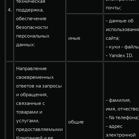
техническая
почты;
4.
поддержка,
обеспечение
- данные об
безопасности
использовани
персональных
иные
сайта;
данных:
- куки - файлы
- Yandex ID.
Направление
своевременных
ответов на запросы
и обращения,
- фамилия,
связанные с
имя, отчество
товарами и
- № телефона;
услугами,
общие
- адрес
предоставляемыми
электронной
Компанией и ее