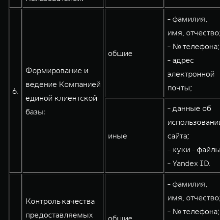
- фамилия,
имя, отчество
- № телефона;
общие
- адрес
Формирование и
электронной
ведение Компанией
почты;
6.
единой клиентской
- данные об
базы:
использовани
иные
сайта;
- куки - файлы
- Yandex ID.
- фамилия,
имя, отчество
Контроль качества
- № телефона;
предоставляемых
общие