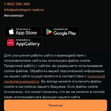
TANK Финансы
Сервис
7 4912 506-300
info@autoimport-tank.ru
Корпоративным клиентам
Специальные предложения
Автоимпорт
TANK 500
TANK 700
Моторные масла
Веди за собой
Сила признания
TANK ФИНАНСЫ
от 6 499 000 ₽
от 10 199 000 ₽
TANK Кредит
ЦИФРОВЫЕ СЕРВИСЫ TANK
TANK Лизинг
Цифровые сервисы TANK
TANK Страхование
Подписки
Для улучшения работы сайта и взаимодействия с
пользователями сайта мы используем файлы cookie.
© ООО «Грейт Волл Мотор Рус»
WEY 07
WEY 05
Продолжая работу с сайтом, вы разрешаете использование
cookie-файлов. Обработка вашей персональной информации
Расширяя границы комфорта
Эстетика нового времени
на нашем сайте осуществляется в соответствии с
политикой
от 6 149 000 ₽
от 5 699 000 ₽
конфиденциальности
. Вы всегда можете отключить файлы
cookie в настройках вашего браузера. Если файлы cookie
отключены, это может означать, что вы не можете в полной
мере использовать все функции нашего сайта.
Понятно