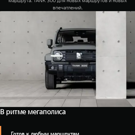
маршрута. TANK 300 для новых маршрутов и новых
WEY 07
WEY 05
впечатлений.
Расширяя границы комфорта
Эстетика ново
от 6 149 000 ₽
от 5 699 0
WEY 80
WEY 80 Л
Масштаб возможностей
Масштаб возм
от 6 449 000 ₽
от 8 099 0
В ритме мегаполиса
Готов к любым маршрутам