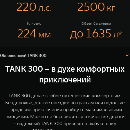
TANK Финансы
Сервис
220
2500
л.c.
кг
Корпоративным клиентам
Специальные предложения
Клиренс
Объем багажника
Обновленный TANK 300
Моторные масла
224
до 1635
TANK ФИНАНСЫ
TANK 300
мм
л*
Аксессуары
TANK Кредит
ЦИФРОВЫЕ СЕРВИСЫ TANK
Технические характеристики
Конфигуратор
TANK Лизинг
Цифровые сервисы TANK
Комплектации и цены
Обновленный TANK 300
TANK 500
TANK 700
TANK Страхование
Подписки
Веди за собой
Сила признан
TANK 300 – в духе комфортных
от 6 499 000 ₽
от 10 199 
приключений
TANK 300 делает любое путешествие комфортным.
Бездорожье, долгие поездки по трассам или недолгие
городские приключения пройдут с максимальными
эмоциями. Можно не беспокоиться о качестве дороги
– надежный TANK 300 привезет в любую точку