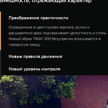
Внешность, отражающая характер
Преображение практичности
Окрашенные в цвет кузова зеркала, ручки и
расширители арок подчеркивают целостность и стиль.
Новый образ TANK 300 безупречно вписывается в
городскую среду.
Новые правила движения
В комплектациях Сити Драйв и Сити Премиум
Новый уровень контроля
установлены диски увеличенного размера и нового
дизайна.
Новое рулевое колесо с улучшенной эргономикой
превращает любое путешествие в удовольствие.