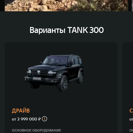
Варианты TANK 300
ДРАЙВ
С
от
3 999 000 ₽
о
ОСНОВНОЕ ОБОРУДОВАНИЕ
О