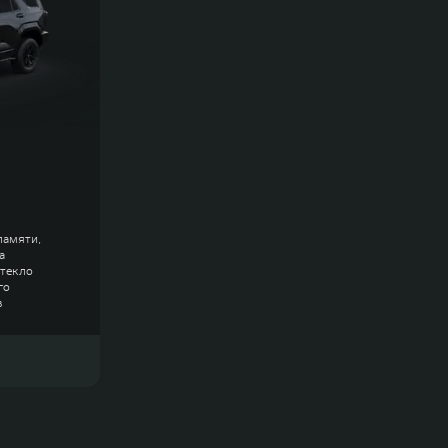
памяти,
а
стекло
го
в