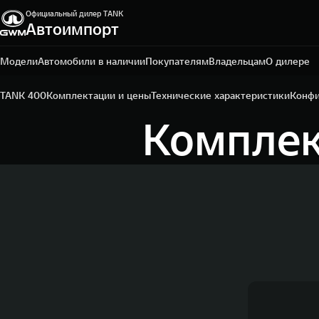
Официальный дилер TANK
Автоимпорт
Рязань, Куйбышевское шоссе, д. 40, стр 1.
7 4912 506-300
Модели
Автомобили в наличии
Покупателям
Владельцам
О дилере
TANK 400
Комплектации и цены
Технические характеристики
Конфи
Комплек