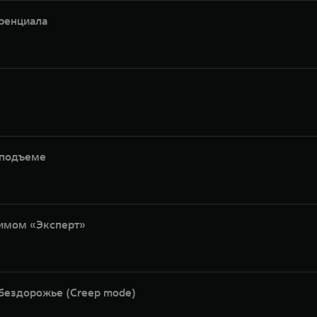
ренциала
 подъеме
имом «Эксперт»
бездорожье (Creep mode)