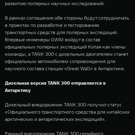
развитию полярных научных исследований.
WEY 07
WEY 05
Расширяя границы комфорта
Эстетика нов
В рамках соглашения обе стороны будут сотрудничать
от 6 149 000 ₽
от 5 699 0
в проектах по разработке и тестированию
транспортных средств для полярных экспедиций.
Впервые инженеры GWM войдут в состав
официальных полярных экспедиций Китая как члены
команды, а TANK 300 с дизельным двигателем станет
официальным автомобилем сопровождения для
научного состава станции «Great Wall» в Антарктике.
Дизельная версия TANK 300 отправляется в
WEY 80
WEY 80 
Антарктику
Масштаб возможностей
Масштаб воз
от 6 449 000 ₽
от 8 099 
Дизельный внедорожник TANK 300 получил статус
«Официального транспортного средства для китайских
арктических и антарктических экспедиций».
Рамный внедорожник TANK 300 серийного