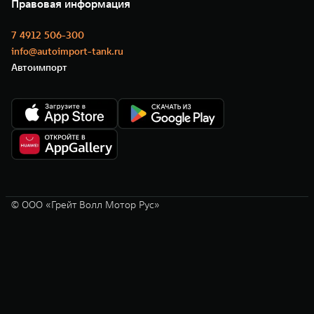
Новости
Правовая информация
Моторные масла
7 4912 506-300
info@autoimport-tank.ru
Автоимпорт
© ООО «Грейт Волл Мотор Рус»