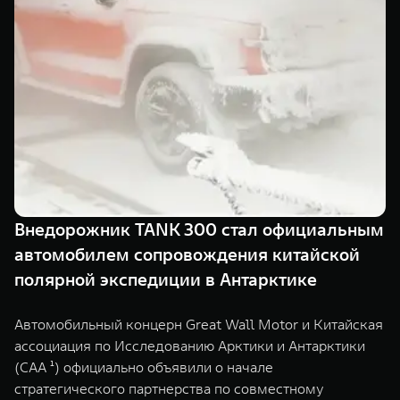
TANK Финансы
Сервис
Корпоративным клиентам
Специальные предложения
Моторные масла
TANK ФИНАНСЫ
TANK Кредит
ЦИФРОВЫЕ СЕРВИСЫ TANK
TANK Лизинг
Цифровые сервисы TANK
TANK 500
TANK 700
TANK Страхование
Подписки
Веди за собой
Сила признан
от 6 499 000 ₽
от 10 199 
Внедорожник TANK 300 стал официальным
автомобилем сопровождения китайской
полярной экспедиции в Антарктике
Автомобильный концерн Great Wall Motor и Китайская
ассоциация по Исследованию Арктики и Антарктики
(CAA ¹) официально объявили о начале
стратегического партнерства по совместному