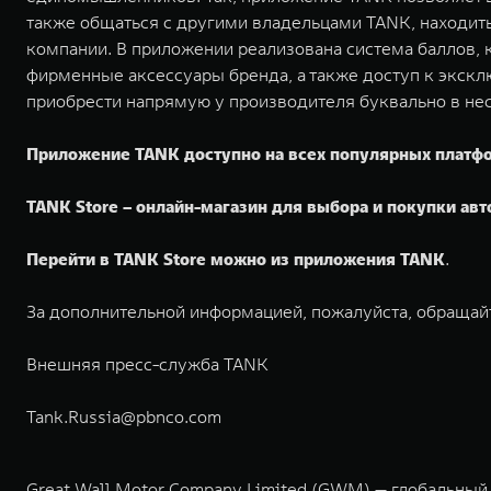
также общаться с другими владельцами TANK, находит
компании. В приложении реализована система баллов, 
фирменные аксессуары бренда, а также доступ к экск
приобрести напрямую у производителя буквально в не
Приложение TANK доступно на всех популярных платф
TANK Store – онлайн-магазин для выбора и покупки ав
Перейти в TANK Store можно из приложения TANK
.
За дополнительной информацией, пожалуйста, обращай
Внешняя пресс-служба TANK
Tank.Russia@pbnco.com
Great Wall Motor Company Limited (GWM) — глобальный