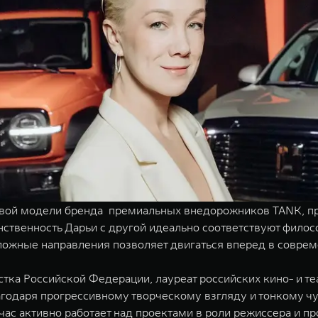
вой модели бренда премиальных внедорожников TANK, пре
нственность Дарьи с другой идеально соответствуют филос
ложные направления позволяет двигаться вперед в совре
истка Российской Федерации, лауреат российских кино- и т
одаря прогрессивному творческому взгляду и тонкому чу
час активно работает над проектами в роли режиссера и п