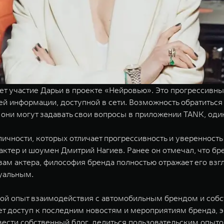
т участие Дарьи в проекте «Нейровью». Это прогрессивны
ей информации, доступной в сети. Возможность обратиться 
они могут задавать свои вопросы в приложении TANK, один
чности, которых отличает прогрессивность и уверенность 
ктер и шоумен Дмитрий Нагиев. Ранее он отмечал, что бр
ам актера, философия бренда полностью отражает его взг
уальным.
ой опыт взаимодействия с автомобильным брендом и собс
 доступ к последним новостям и мероприятиям бренда, 
ести собственный блог, делиться пользовательским опыто