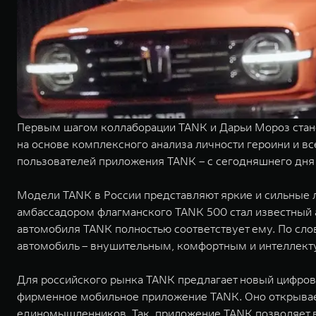
Первым шагом коллаборации TANK и Дарьи Мороз стане
на основе комплексного анализа личности героини и вс
пользователей приложения TANK – с сегодняшнего дня 
Модели TANK в России представляют яркие и сильные ли
амбассадором флагманского TANK 500 стал известный а
автомобиля TANK полностью соответствует ему. По слов
автомобиль – внушительным, комфортным и интеллект
Для российского рынка TANK предлагает новый цифров
фирменное мобильное приложение TANK. Оно открывает
единомышленников. Так, приложение TANK позволяет в