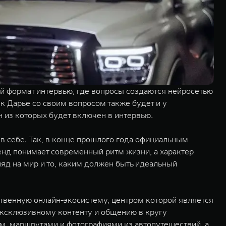
й формат интервью, где вопросы создаются нейросетью
к Дарье со своим вопросом также будет и у
 из которых будет включен в интервью.
в себе. Так, в конце прошлого года официальным
енд понимает современный ритм жизни, а характер
ляд на мир и то, каким должен быть идеальный
твенную онлайн-экосистему, центром которой является
эксклюзивному контенту и общению в кругу
м, маршрутами и фотографиями из автопутешествий, а