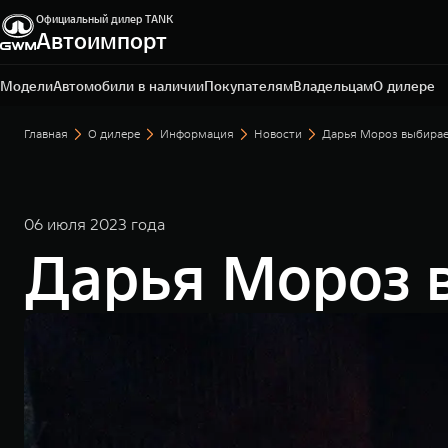
Официальный дилер TANK
Автоимпорт
Рязань, Куйбышевское шоссе, д. 40, стр 1.
7 4912 506-300
Модели
Автомобили в наличии
Покупателям
Владельцам
О дилере
Главная
О дилере
Информация
Новости
Дарья Мороз выбира
06 июля 2023 года
Дарья Мороз 