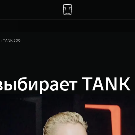
ет TANK 300
выбирает TANK