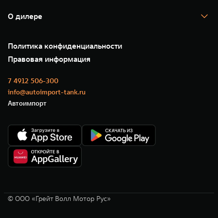
Гарантия
TANK Лизинг
Помощь на дороге
Корпоративным клиентам
О дилере
Новые цифровые сервисы TANK
Зарядные станции
Подписки
О нас
Специальные предложения
35 лет GWM
Сервис
Политика конфиденциальности
GWM ТЕХ ДЕНЬ
Нулевое ТО
Новости
Правовая информация
Моторные масла
7 4912 506-300
info@autoimport-tank.ru
Автоимпорт
© ООО «Грейт Волл Мотор Рус»