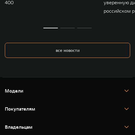
400
уверенную д
российском р
все новости
Модели
TANK 300
TANK 400
Покупателям
TANK 500
TANK 700
Спецпредложения
Тест-драйв
Владельцам
TANK Финансы
TANK Кредит