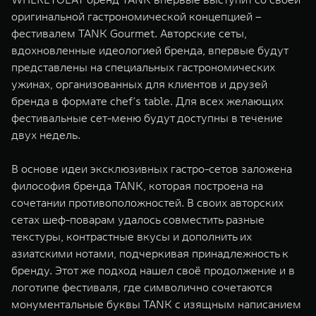
WEY 07
WEY 05
оригинальной гастрономической концепцией –
Расширяя границы комфорта
Эстетика нов
фестивалем TANK Gourmet. Авторские сеты,
от 6 149 000 ₽
от 5 699 0
вдохновленные идеологией бренда, впервые будут
представлены на специальных гастрономических
ужинах, организованных для клиентов и друзей
бренда в формате chef’s table. Для всех желающих
фестивальные сет-меню будут доступны в течение
двух недель.
В основе идеи эксклюзивных гастро-сетов заложена
философия бренда TANK, которая построена на
WEY 80
WEY 80 
сочетании противоположностей. В своих авторских
Масштаб возможностей
Масштаб воз
сетах шеф-поварам удалось совместить разные
от 6 449 000 ₽
от 8 099 
текстуры, контрастные вкусы и дополнить их
азиатскими нотами, подчеркивая принадлежность к
бренду. Этот же подход нашел своё продолжение и в
логотипе фестиваля, где символично сочетаются
монументальные буквы TANK с изящным написанием