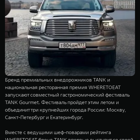
TANK Финансы
Сервис
Корпоративным клиентам
Специальные предложения
Моторные масла
TANK ФИНАНСЫ
TANK Кредит
ЦИФРОВЫЕ СЕРВИСЫ TANK
TANK Лизинг
Цифровые сервисы TANK
TANK 500
TANK 700
TANK Страхование
Подписки
Веди за собой
Сила признан
от 6 499 000 ₽
от 10 199 
Бренд премиальных внедорожников TANK и
национальная ресторанная премия WHERETOEAT
запускают совместный гастрономический фестиваль
TANK Gourmet. Фестиваль пройдет этим летом и
объединит три крупнейших города России: Москву,
Санкт-Петербург и Екатеринбург.
Вместе с ведущими шеф-поварами рейтинга
WHERETOEAT бренд TANK впервые выступит со своей