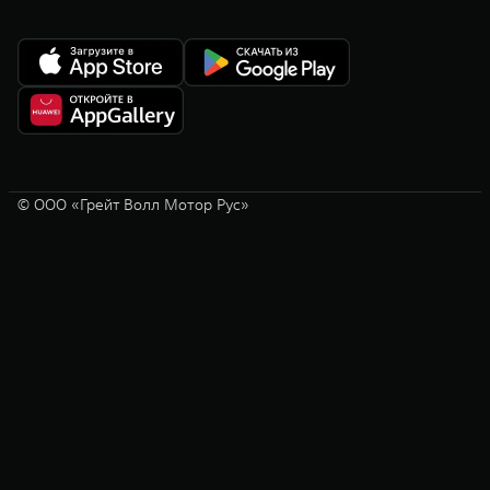
© ООО «Грейт Волл Мотор Рус»