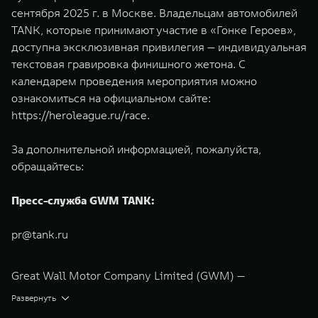
сентября 2025 г. в Москве. Владельцам автомобилей
TANK, которые принимают участие в «Гонке Героев»,
доступна эксклюзивная привилегия — индивидуальная
текстовая гравировка финишного жетона. С
календарем проведения мероприятия можно
ознакомиться на официальном сайте:
https://heroleague.ru/race
.
За дополнительной информацией, пожалуйста,
обращайтесь:
Пресс-служба GWM TANK:
pr@tank.ru
Great Wall Motor Company Limited (GWM) —
глобальный производитель внедорожников,
Развернуть
кроссоверов и пикапов, специализирующийся на