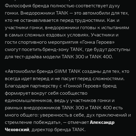
WEY 07
WEY 05
Философия бренда полностью соответствует духу
гонки. Внедорожники TANK — это автомобили для тех,
Расширяя границы комфорта
Эстетика нов
от 6 149 000 ₽
от 5 699 0
кто не останавливается перед трудностями. Как и
участники гонки, внедорожники готовы к испытаниям
в самых сложных ездовых условиях. Участники и
гости спортивного мероприятия «Гонка Героев»
смогут посетить бренд-зону TANK, где будут доступны
для тест-драйва модели TANK 300 и TANK 400.
«Автомобили бренда GWM TANK созданы для тех, кто
всегда идет вперед и не пасует перед сложностями.
WEY 80
WEY 80 
Благодаря партнерству с «Гонкой Героев» бренд
Масштаб возможностей
Масштаб воз
формирует вокруг себя сообщество
от 6 449 000 ₽
от 8 099 
единомышленников, ведь у участников гонки и
рамных внедорожников TANK 300 и TANK 400 есть
много общего: уверенность в себе, дух приключений и
стремление побеждать», — отмечает
Александр
Чеховский
, директор бренда TANK.