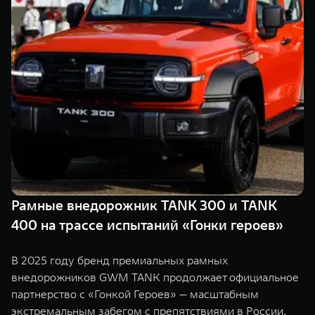
TANK Финансы
Сервис
Корпоративным клиентам
Специальные предложения
Моторные масла
TANK ФИНАНСЫ
TANK Кредит
ЦИФРОВЫЕ СЕРВИСЫ TANK
TANK Лизинг
Цифровые сервисы TANK
TANK 500
TANK 700
TANK Страхование
Подписки
Веди за собой
Сила признан
от 6 499 000 ₽
от 10 199 
Рамные внедорожник TANK 300 и TANK
400 на трассе испытаний «Гонки героев»
В 2025 году бренд премиальных рамных
внедорожников GWM TANK продолжает официальное
партнерство с «Гонкой Героев» — масштабным
экстремальным забегом с препятствиями в России.