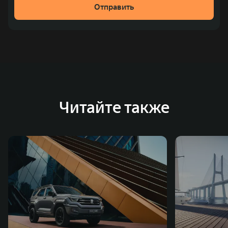
Отправить
место по объёмам продаж пикапов в Китае. На
сегодняшний день концерн GWM создал мировую
систему исследований и разработок, включая центры
в России, Китае, Японии, США, Германии, Индии,
Австрии и Южной Корее. Компания построила
глобальную систему «14+5», которая включает 10
внутренних производственных комплексов и 4
Читайте также
зарубежных – в России, Таиланде, Бразилии и Индии, а
также 5 предприятий по сборке автомобилей.