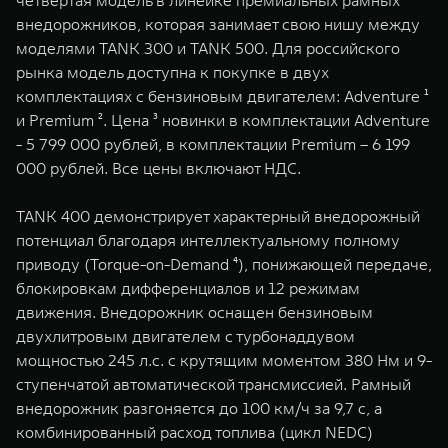
четвертая модель в линейке премиальных рамных
WEY 07
WEY 05
внедорожников, которая занимает свою нишу между
Расширяя границы комфорта
Эстетика нов
моделями TANK 300 и TANK 500. Для российского
от 6 149 000 ₽
от 5 699 0
рынка модель доступна к покупке в двух
комплектациях с бензиновым двигателем: Adventure ¹
и Premium ². Цена ³ новинки в комплектации Adventure
- 5 799 000 рублей, в комплектации Premium – 6 199
000 рублей. Все цены включают НДС.
TANK 400 демонстрирует характерный внедорожный
потенциал благодаря интеллектуальному полному
приводу (Torque-on-Demand ⁴), понижающей передаче,
WEY 80
WEY 80 
блокировкам дифференциалов и 12 режимам
Масштаб возможностей
Масштаб воз
движения. Внедорожник оснащен бензиновым
от 6 449 000 ₽
от 8 099 
двухлитровым двигателем с турбонаддувом
мощностью 245 л.с. с крутящим моментом 380 Нм и 9-
ступенчатой автоматической трансмиссией. Рамный
внедорожник разгоняется до 100 км/ч за 9,7 с, а
комбинированный расход топлива (цикл NEDC)