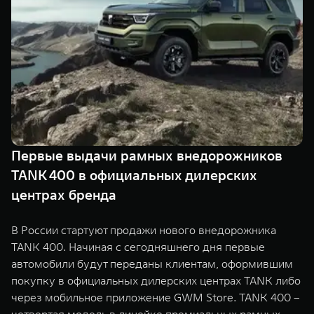
TANK Финансы
Сервис
Корпоративным клиентам
Специальные предложения
Моторные масла
TANK ФИНАНСЫ
TANK Кредит
ЦИФРОВЫЕ СЕРВИСЫ TANK
TANK Лизинг
Цифровые сервисы TANK
TANK 500
TANK 700
Первые выдачи рамных внедорожников
TANK Страхование
Подписки
Веди за собой
Сила признан
TANK 400 в официальных дилерских
от 6 499 000 ₽
от 10 199 
центрах бренда
В России стартуют продажи нового внедорожника
TANK 400. Начиная с сегодняшнего дня первые
автомобили будут переданы клиентам, оформившим
покупку в официальных дилерских центрах TANK либо
через мобильное приложение GWM Store. TANK 400 –