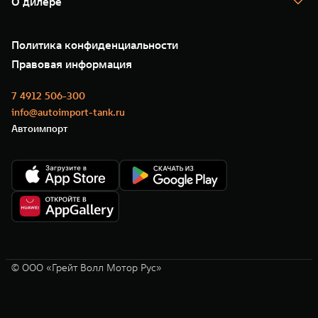
О дилере
Новые цифровые сервисы TANK
Зарядные станции
Подписки
О нас
Специальные предложения
35 лет GWM
Сервис
Политика конфиденциальности
GWM ТЕХ ДЕНЬ
Нулевое ТО
Новости
Правовая информация
Моторные масла
7 4912 506-300
info@autoimport-tank.ru
Автоимпорт
© ООО «Грейт Волл Мотор Рус»