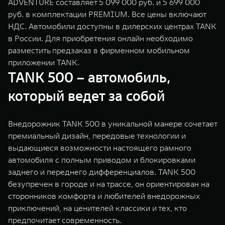
ADVENTURE составляет 5 099 000 руб. и 5 699 000
WEY 07
WEY 05
руб. в комплектации PREMIUM. Все цены включают
Расширяя границы комфорта
Эстетика нов
НДС. Автомобили доступны в дилерских центрах TANK
от 6 149 000 ₽
от 5 699 0
в России. Для приобретения онлайн необходимо
разместить предзаказ в фирменном мобильном
приложении TANK.
TANK 500 – автомобиль,
который ведет за собой
Внедорожник TANK 500 в уникальной манере сочетает
премиальный дизайн, передовые технологии и
WEY 80
WEY 80 
выдающиеся возможности настоящего рамного
Масштаб возможностей
Масштаб воз
автомобиля с полным приводом и блокировками
от 6 449 000 ₽
от 8 099 
заднего и переднего дифференциалов. TANK 500
безупречен в городе и на трассе, он ориентирован на
сторонников комфорта и любителей внедорожных
приключений, на ценителей классики и тех, кто
предпочитает современность.