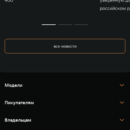
российском р
все новости
Модели
TANK 300
TANK 400
Покупателям
TANK 500
TANK 700
Спецпредложения
Тест-драйв
Владельцам
TANK Финансы
TANK Кредит