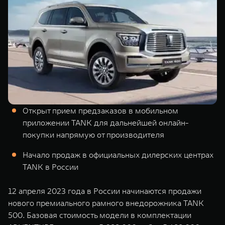
TANK Финансы
Сервис
Корпоративным клиентам
Специальные предложения
Моторные масла
TANK ФИНАНСЫ
TANK Кредит
ЦИФРОВЫЕ СЕРВИСЫ TANK
TANK Лизинг
Цифровые сервисы TANK
TANK 500
TANK 700
Открыт прием предзаказов в мобильном
TANK Страхование
Подписки
Веди за собой
Сила признан
приложении TANK для дальнейшей онлайн-
от 6 499 000 ₽
от 10 199 
покупки напрямую от производителя
Начало продаж в официальных дилерских центрах
TANK в России
12 апреля 2023 года в России начинаются продажи
нового премиального рамного внедорожника TANK
500. Базовая стоимость модели в комплектации