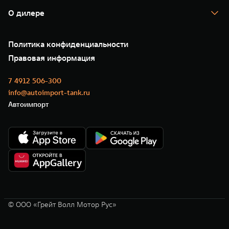
Гарантия
TANK Лизинг
Помощь на дороге
Корпоративным клиентам
О дилере
Новые цифровые сервисы TANK
Зарядные станции
Подписки
О нас
Специальные предложения
35 лет GWM
Сервис
Политика конфиденциальности
GWM ТЕХ ДЕНЬ
Нулевое ТО
Новости
Правовая информация
Моторные масла
7 4912 506-300
info@autoimport-tank.ru
Автоимпорт
© ООО «Грейт Волл Мотор Рус»