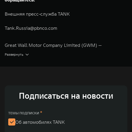
Внешняя пресс-служба TANK
Tank.Russia@pbnco.com
Great Wall Motor Company Limited (GWM) —
глобальный производитель внедорожников,
Развернуть
кроссоверов и пикапов, специализирующийся на
интеллектуальных технологиях и экологичном
производстве. Компания была зарегистрирована на
Гонконгской и Шанхайской фондовых биржах в 2003 и
Подписаться на новости
2011 годах соответственно. Сфера деятельности
концерна GWM включает проектирование,
исследования и разработки, производство, продажу и
*
ТЕМЫ ПОДПИСКИ
обслуживание автомобилей и запчастей. Значительная
Об автомобилях TANK
доля инвестиций GWM сосредоточена на