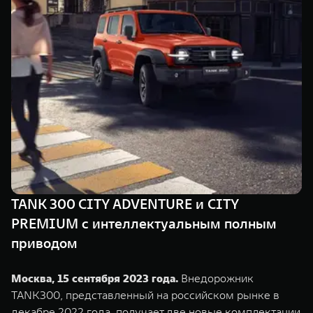
TANK Финансы
Сервис
Корпоративным клиентам
Специальные предложения
Моторные масла
TANK ФИНАНСЫ
TANK Кредит
ЦИФРОВЫЕ СЕРВИСЫ TANK
TANK Лизинг
Цифровые сервисы TANK
TANK 500
TANK 700
TANK Страхование
Подписки
Веди за собой
Сила признан
от 6 499 000 ₽
от 10 199 
TANK 300 CITY ADVENTURE и CITY
PREMIUM c интеллектуальным полным
приводом
Москва, 15 сентября 2023 года.
Внедорожник
TANK300, представленный на российском рынке в
декабре 2022 года, получает две новые комплектации