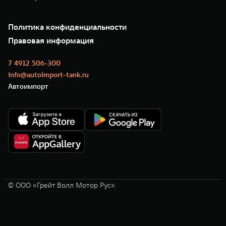
Зарядные станции
Подписки
О нас
Специальные предложения
35 лет GWM
Сервис
Политика конфиденциальности
GWM ТЕХ ДЕНЬ
Нулевое ТО
Новости
Правовая информация
Моторные масла
7 4912 506-300
info@autoimport-tank.ru
Автоимпорт
© ООО «Грейт Волл Мотор Рус»