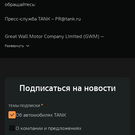
обращайтесь:
Пресс-служба TANK –
PR@tank.ru
Great Wall Motor Company Limited (GWM) —
глобальный производитель внедорожников,
Развернуть
кроссоверов и пикапов, специализирующийся на
интеллектуальных технологиях и экологичном
производстве. Компания была зарегистрирована на
Гонконгской и Шанхайской фондовых биржах в 2003 и
Подписаться на новости
2011 годах соответственно. Сфера деятельности
концерна GWM включает проектирование,
исследования и разработки, производство, продажу и
*
ТЕМЫ ПОДПИСКИ
обслуживание автомобилей и запчастей. Значительная
Об автомобилях TANK
доля инвестиций GWM сосредоточена на
О компании и предложениях
конструкторских разработках автомобилей и силовых