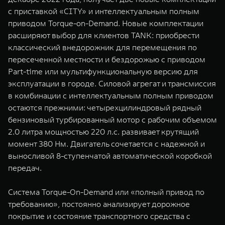
WEY 07
WEY 05
с приставкой «CITY» и интеллектуальным полным
Расширяя границы комфорта
Эстетика нов
приводом Torque-on-Demand. Новые комплектации
от 6 149 000 ₽
от 5 699 0
расширяют выбор для клиентов TANK: приобрести
классический внедорожник для перемещения по
пересеченной местности и бездорожью с приводом
Part-time или мультифункциональную версию для
эксплуатации в городе. Силовой агрегат и трансмиссия
в комбинации с интеллектуальным полным приводом
остаются прежними: четырехцилиндровый рядный
бензиновый турбированный мотор с рабочим объемом
2.0 литра мощностью 220 л.с. развивает крутящий
WEY 80
WEY 80 
момент 380 Нм. Двигатель сочетается с надежной и
Масштаб возможностей
Масштаб воз
выносливой 8-ступенчатой автоматической коробкой
от 6 449 000 ₽
от 8 099 
передач.
Система Torque-On-Demand или «полный привод по
требованию», постоянно анализирует дорожное
покрытие и состояние транспортного средства с