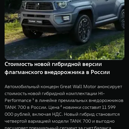
TANK Финансы
Сервис
Корпоративным клиентам
Специальные предложения
Моторные масла
TANK ФИНАНСЫ
TANK Кредит
ЦИФРОВЫЕ СЕРВИСЫ TANK
TANK Лизинг
Цифровые сервисы TANK
TANK 500
TANK 700
Стоимость новой гибридной версии
TANK Страхование
Подписки
Веди за собой
Сила признан
флагманского внедорожника в России
от 6 499 000 ₽
от 10 199 
Автомобильный концерн Great Wall Motor анонсирует
стоимость новой гибридной комплектации Hi-
Performance ¹ в линейке премиальных внедорожников
TANK 700 в России. Цена ² новинки составит 11 599
000 рублей, включая НДС. Новый гибрид становится
четвертой вариацией модели TANK 700 и выгодно
расширяет премиальный сегмент за счет баланса