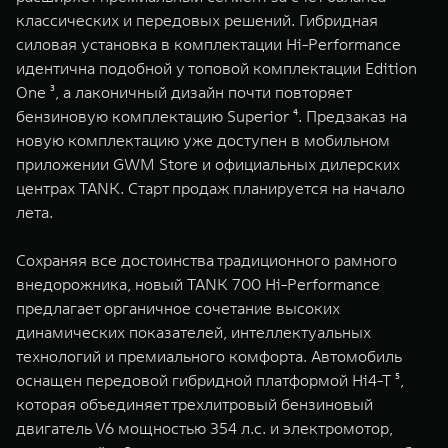
WEY 07
WEY 05
классических и передовых решений. Гибридная
Расширяя границы комфорта
Эстетика нов
силовая установка в комплектации Hi-Performance
от 6 149 000 ₽
от 5 699 0
идентична подобной у топовой комплектации Edition
One ³, а лаконичный дизайн почти повторяет
бензиновую комплектацию Superior ⁴. Предзаказ на
новую комплектацию уже доступен в мобильном
приложении GWM Store и официальных дилерских
центрах TANK. Старт продаж планируется на начало
лета.
Сохраняя все достоинства традиционного рамного
WEY 80
WEY 80 
внедорожника, новый TANK 700 Hi-Performance
Масштаб возможностей
Масштаб воз
предлагает органичное сочетание высоких
от 6 449 000 ₽
от 8 099 
динамических показателей, интеллектуальных
технологий и премиального комфорта. Автомобиль
оснащен передовой гибридной платформой Hi4-T ⁵,
которая объединяет трехлитровый бензиновый
двигатель V6 мощностью 354 л.с. и электромотор,