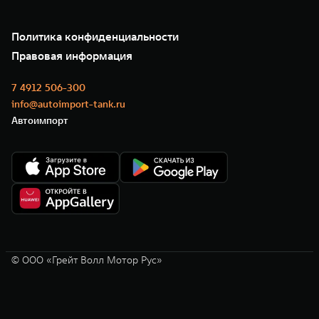
Зарядные станции
Подписки
О нас
Специальные предложения
35 лет GWM
Сервис
Политика конфиденциальности
GWM ТЕХ ДЕНЬ
Нулевое ТО
Новости
Правовая информация
Моторные масла
7 4912 506-300
info@autoimport-tank.ru
Автоимпорт
© ООО «Грейт Волл Мотор Рус»