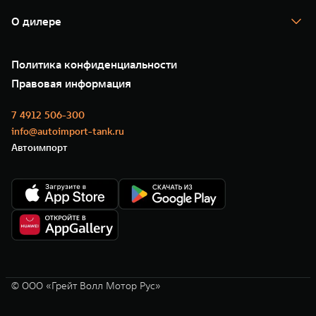
Гарантия
TANK Лизинг
Помощь на дороге
Корпоративным клиентам
О дилере
Новые цифровые сервисы TANK
Зарядные станции
Подписки
О нас
Специальные предложения
35 лет GWM
Сервис
Политика конфиденциальности
GWM ТЕХ ДЕНЬ
Нулевое ТО
Новости
Правовая информация
Моторные масла
7 4912 506-300
info@autoimport-tank.ru
Автоимпорт
© ООО «Грейт Волл Мотор Рус»