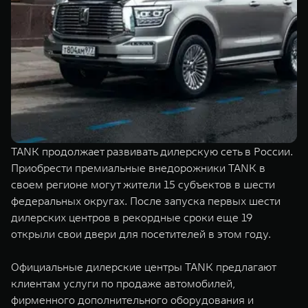
TANK Финансы
Сервис
Корпоративным клиентам
Специальные предложения
Моторные масла
TANK ФИНАНСЫ
TANK Кредит
ЦИФРОВЫЕ СЕРВИСЫ TANK
TANK Лизинг
Цифровые сервисы TANK
TANK 500
TANK 700
TANK продолжает развивать дилерскую сеть в России.
TANK Страхование
Подписки
Веди за собой
Сила признан
Приобрести премиальные внедорожники TANK в
от 6 499 000 ₽
от 10 199 
своем регионе могут жители 15 субъектов в шести
федеральных округах. После запуска первых шести
дилерских центров в рекордные сроки еще 19
открыли свои двери для посетителей в этом году.
Официальные дилерские центры TANK предлагают
клиентам услуги по продаже автомобилей,
фирменного дополнительного оборудования и