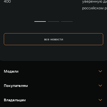
400
уверенную д
российском р
все новости
Модели
TANK 300
TANK 400
Покупателям
TANK 500
TANK 700
Спецпредложения
Тест-драйв
Владельцам
TANK Финансы
TANK Кредит