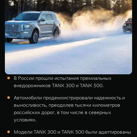
TANK Финансы
Сервис
Корпоративным клиентам
Специальные предложения
Моторные масла
TANK ФИНАНСЫ
TANK Кредит
ЦИФРОВЫЕ СЕРВИСЫ TANK
TANK Лизинг
Цифровые сервисы TANK
TANK 500
TANK 700
TANK Страхование
Подписки
Веди за собой
Сила признан
от 6 499 000 ₽
от 10 199 
В России прошли испытания премиальных
внедорожников TANK 300 и TANK 500.
Автомобили продемонстрировали надежность и
выносливость, преодолев тысячи километров
российских дорог, в том числе в северных
условиях.
Модели TANK 300 и TANK 500 были адаптированы