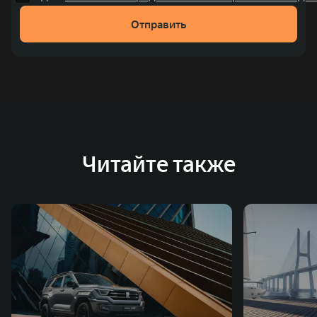
рублей). С 1998 года Great Wall Motor занимает первое
Отправить
место по объёмам продаж пикапов в Китае. На
сегодняшний день концерн GWM создал мировую
систему исследований и разработок, включая центры
в России, Китае, Японии, США, Германии, Индии,
Австрии и Южной Корее. Компания построила
глобальную систему «14+5», которая включает 10
внутренних производственных комплексов и 4
Читайте также
зарубежных – в России, Таиланде, Бразилии и Индии, а
также 5 предприятий по сборке автомобилей.