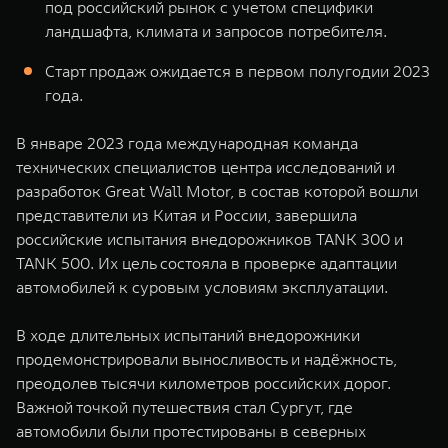
под российский рынок с учетом специфики
WEY 07
WEY 05
ландшафта, климата и запросов потребителя.
Расширяя границы комфорта
Эстетика нов
от 6 149 000 ₽
от 5 699 0
Старт продаж ожидается в первом полугодии 2023
года.
В январе 2023 года международная команда
технических специалистов центра исследований и
разработок Great Wall Motor, в состав которой вошли
представители из Китая и России, завершила
российские испытания внедорожников TANK 300 и
TANK 500. Их цель состояла в проверке адаптации
WEY 80
WEY 80 
автомобилей к суровым условиям эксплуатации.
Масштаб возможностей
Масштаб воз
от 6 449 000 ₽
от 8 099 
В ходе длительных испытаний внедорожники
продемонстрировали выносливость и надёжность,
преодолев тысячи километров российских дорог.
Важной точкой путешествия стал Сургут, где
автомобили были протестированы в северных